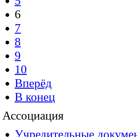
5
6
7
8
9
10
Вперёд
В конец
Ассоциация
Учредительные докуме